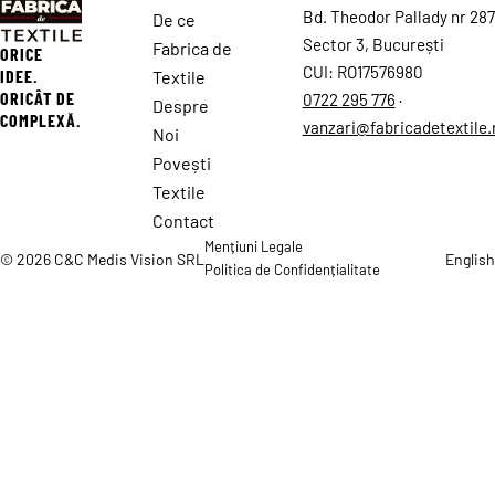
Bd. Theodor Pallady nr 287
De ce
Sector 3, București
Fabrica de
ORICE
CUI: RO17576980
IDEE.
Textile
ORICÂT DE
0722 295 776
·
Despre
COMPLEXĂ.
vanzari@fabricadetextile.
Noi
Povești
Textile
Contact
Mențiuni Legale
© 2026 C&C Medis Vision SRL
English
Politica de Confidențialitate