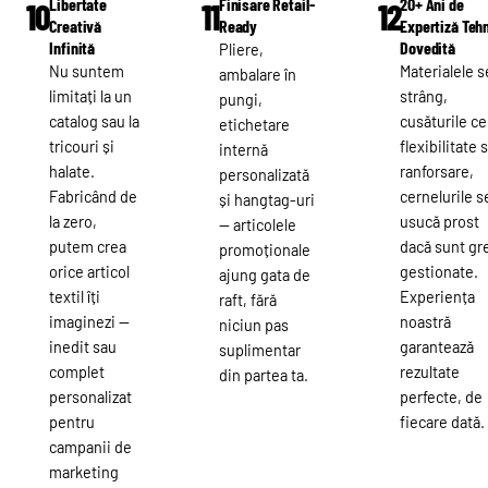
Libertate
Finisare Retail-
20+ Ani de
10
11
12
Creativă
Ready
Expertiză Teh
Infinită
Dovedită
Pliere,
Nu suntem
Materialele s
ambalare în
limitați la un
strâng,
pungi,
catalog sau la
cusăturile ce
etichetare
tricouri și
flexibilitate 
internă
halate.
ranforsare,
personalizată
Fabricând de
cernelurile s
și hangtag-uri
la zero,
usucă prost
— articolele
putem crea
dacă sunt gr
promoționale
orice articol
gestionate.
ajung gata de
textil îți
Experiența
raft, fără
imaginezi —
noastră
niciun pas
inedit sau
garantează
suplimentar
complet
rezultate
din partea ta.
personalizat
perfecte, de
pentru
fiecare dată.
campanii de
marketing