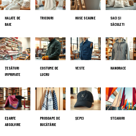
HALATE DE
TRICOURI
HUSE SCAUNE
SACI ȘI
BAIE
SĂCULETI
ȚESĂTURI
COSTUME DE
VESTE
HANORACE
IMPRIMATE
LUCRU
EȘARFE
PROSOAPE DE
ȘEPCI
STEAGURI
ABSOLVIRE
BUCĂTĂRIE