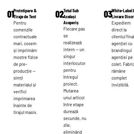
Prototipare &
Totul Sub
White-Label 
01
02
03
Tiraje de Test
Același
Livrare Disc
Acoperiș
Pentru
Expediem
Fiecare pas
comenzile
direct la
se
contractuale
clientul final
realizează
mari, cosem
agenției cu
intern — un
și imprimăm
brandingul
singur
mostre fizice
agenției pe
interlocutor
de pre-
colet. Fabri
pentru
producție —
rămâne
întregul
simți
complet
proiect.
materialul și
invizibilă.
Mutarea
verifici
unui articol
imprimarea
între etape
înainte de
durează
tirajul masiv.
secunde, nu
zile,
eliminând