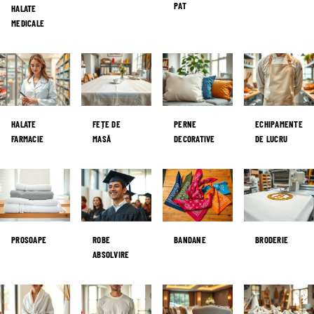
PAT
HALATE
MEDICALE
HALATE
FEȚE DE
PERNE
ECHIPAMENTE
FARMACIE
MASĂ
DECORATIVE
DE LUCRU
PROSOAPE
ROBE
BANDANE
BRODERIE
ABSOLVIRE