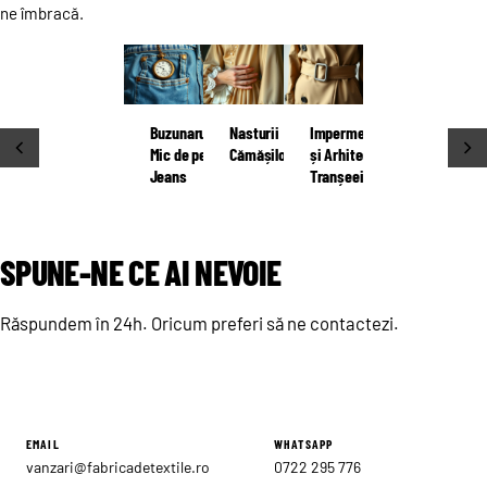
ne îmbracă.
Buzunarul
Nasturii
Impermeabilul
CITEȘTE
CITEȘTE
CITEȘTE
Mic de pe
Cămășilor
și Arhitectura
→
Jeans
→
Tranșeei
→
SPUNE-NE CE AI NEVOIE
Răspundem în 24h. Oricum preferi să ne contactezi.
EMAIL
WHATSAPP
vanzari@fabricadetextile.ro
0722 295 776