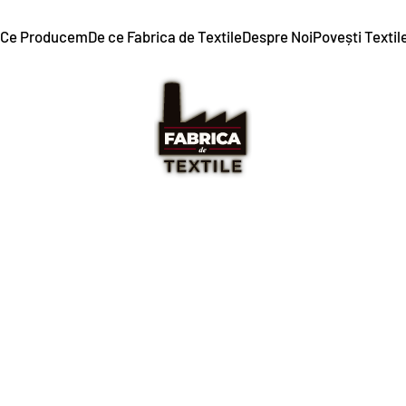
Ce Producem
De ce Fabrica de Textile
Despre Noi
Povești Textil
DE LA IDEE
LA PRODUS FINIT
Producem uniforme și confecții textile personalizate pentru industria
de publicitate.
20+ de ani de experiență · Aprovizionare RO & UE · ISO 9001 · OekoTex
100