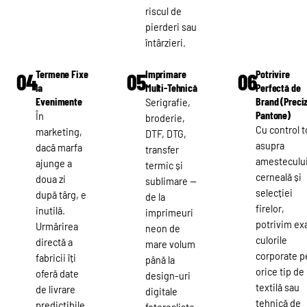
riscul de
pierderi sau
întârzieri.
Termene Fixe
Imprimare
Potrivire
04
05
06
la
Multi-Tehnică
Perfectă de
Evenimente
Brand (Preci
Serigrafie,
Pantone)
În
broderie,
Cu control t
marketing,
DTF, DTG,
asupra
dacă marfa
transfer
amesteculu
ajunge a
termic și
cerneală și
doua zi
sublimare —
selecției
după târg, e
de la
firelor,
inutilă.
imprimeuri
potrivim ex
Urmărirea
neon de
culorile
directă a
mare volum
corporate p
fabricii îți
până la
orice tip de
oferă date
design-uri
textilă sau
de livrare
digitale
tehnică de
predictibile