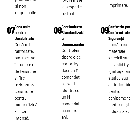
fotorealiste,
imprimare.
și non-
le acoperim
negociabile.
pe toate.
Construit
Continuitate
Confecție pe
07
08
09
pentru
Standardizată
Conformitat
Durabilitate
a
Siguranță
Dimensiunilor
Cusături
Lucrăm cu
Controlăm
ranforsate,
materiale
tiparele de
bar-tacking
specializate
croitorie,
în punctele
hi-visibility,
deci un M
de tensiune
ignifuge, an
comandat
și fire
statice sau
azi va fi
rezistente,
antimicrob
identic cu
construite
pentru
un M
pentru
echipamen
comandat
munca fizică
medicale și
acum trei
zilnică
industriale.
ani.
intensă.