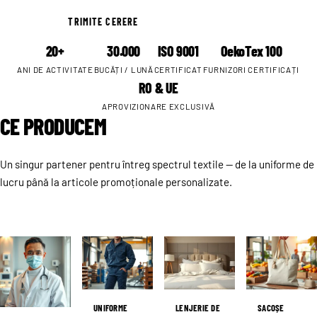
TRIMITE CERERE
CE PRODUCEM
20+
30.000
ISO 9001
OekoTex 100
ANI DE ACTIVITATE
BUCĂȚI / LUNĂ
CERTIFICAT
FURNIZORI CERTIFICAȚI
RO & UE
APROVIZIONARE EXCLUSIVĂ
CE PRODUCEM
Un singur partener pentru întreg spectrul textile — de la uniforme de
lucru până la articole promoționale personalizate.
UNIFORME
LENJERIE DE
SACOȘE